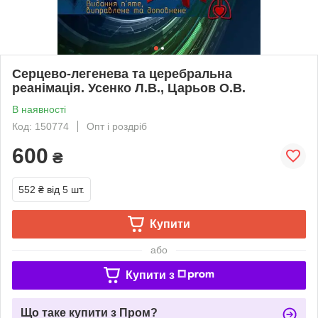
Серцево-легенева та церебральна
реанімація. Усенко Л.В., Царьов О.В.
В наявності
Код: 150774
Опт і роздріб
600
₴
552 ₴
від 5 шт.
Купити
або
Купити з
Що таке купити з Пром?