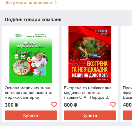
Всі умови повернення
Подібні товари компанії
Основи медичних знань:
Екстрена та невідкладна
Прак
долікарська допомога та
медична допомога.
вірус
медико-санітарна
Льовкін О.А., Перцов В.І.
Баєв
підготовка Чуприна О.В.
Л.С.
300
800
480
₴
₴
Купити
Купити