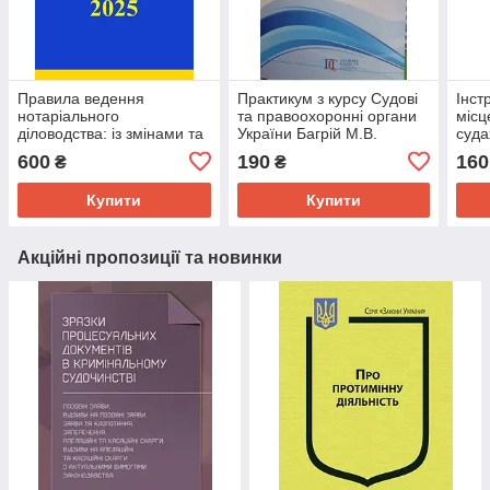
Правила ведення
Практикум з курсу Судові
Інст
нотаріального
та правоохоронні органи
місц
діловодства: із змінами та
України Багрій М.В.
суда
доповненнями Коротюк
600
190
160
₴
₴
О.В.
Купити
Купити
Акційні пропозиції та новинки