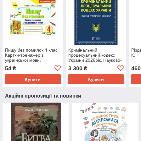
Пишу без помилок 4 клас
Кримінальний
Різд
Картки-тренажер з
процесуальний кодекс
К.
української мови.
України 2026рік. Науково-
Пономарьова К.І.
практичний коментар.
54
3 300
460
₴
₴
Тертишник В.М.
Купити
Купити
Акційні пропозиції та новинки