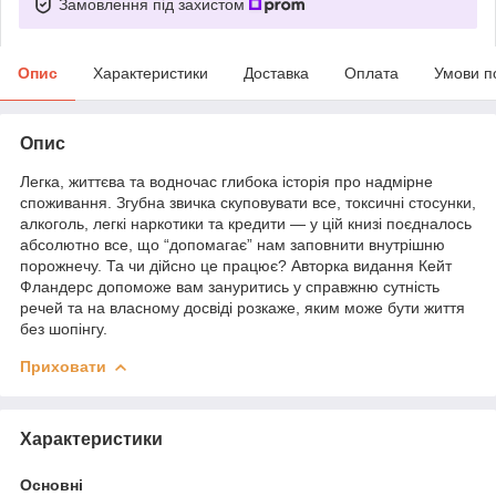
Замовлення під захистом
Опис
Характеристики
Доставка
Оплата
Умови п
Опис
Легка, життєва та водночас глибока історія про надмірне
споживання. Згубна звичка скуповувати все, токсичні стосунки,
алкоголь, легкі наркотики та кредити — у цій книзі поєдналось
абсолютно все, що “допомагає” нам заповнити внутрішню
порожнечу. Та чи дійсно це працює? Авторка видання Кейт
Фландерс допоможе вам зануритись у справжню сутність
речей та на власному досвіді розкаже, яким може бути життя
без шопінгу.
Приховати
Характеристики
Основні