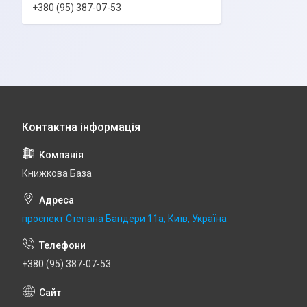
+380 (95) 387-07-53
Книжкова База
проспект Степана Бандери 11а, Київ, Україна
+380 (95) 387-07-53