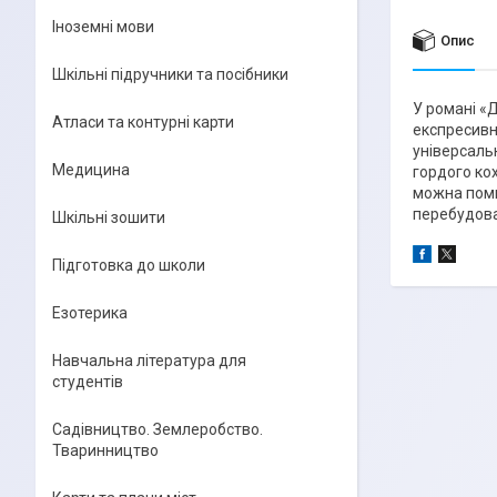
Іноземні мови
Опис
Шкільні підручники та посібники
У романі «
Атласи та контурні карти
експресивні
універсальн
Медицина
гордого кох
можна помил
перебудова
Шкільні зошити
Підготовка до школи
Езотерика
Навчальна література для
студентів
Садівництво. Землеробство.
Тваринництво