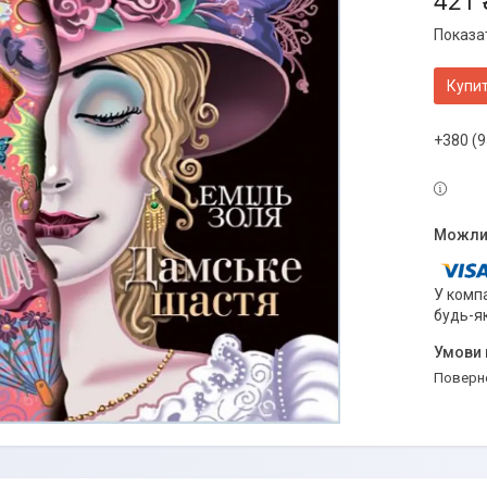
421 
Показат
Купи
+380 (9
У компа
будь-я
поверн