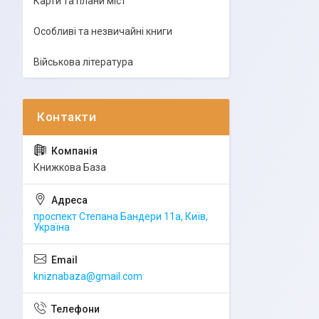
Карти та плани міст
Особливі та незвичайні книги
Військова література
Книжкова База
проспект Степана Бандери 11а, Київ,
Україна
kniznabaza@gmail.com