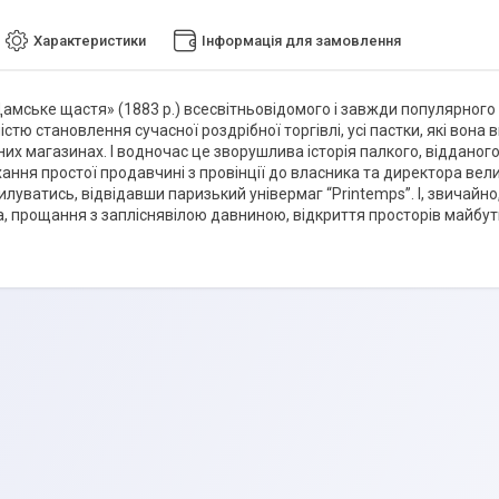
Характеристики
Інформація для замовлення
Дамське щастя» (1883 р.) всесвітньовідомого і завжди популярног
стю становлення сучасної роздрібної торгівлі, усі пастки, які вона
их магазинах. І водночас це зворушлива історія палкого, відданого
ання простої продавчині з провінції до власника та директора вели
уватись, відвідавши паризький універмаг “Printemps”. І, звичайно, 
, прощання з запліснявілою давниною, відкриття просторів майбут