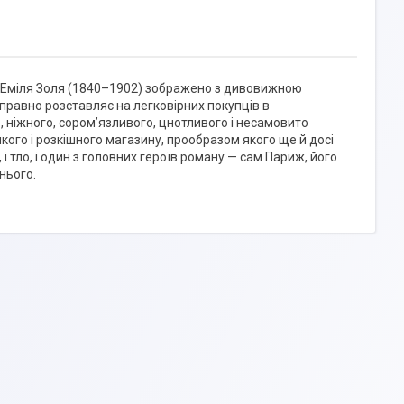
о Еміля Золя (1840–1902) зображено з дивовижною
 вправно розставляє на легковірних покупців в
, ніжного, сором’язливого, цнотливого і несамовито
кого і розкішного магазину, прообразом якого ще й досі
і тло, і один з головних героїв роману — сам Париж, його
нього.