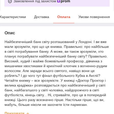
Замовлення під захистом
Характеристики
Доставка
Оплата
Умови повернення
Опис
Найбезпечніший банк світу розташований у Лондоні. І ви вже
мали зрозуміти, про що ця книжка. Правильно: про найбільше
в світі пограбування банку. А може, ви також зрозуміли, хто
планує пограбувати найбезпечніший банку світу? Правильно.
Високий, худий і майже божевільний професор, дівчинка з
мишачими хвостиками й крихітний хлопчик з вогненно-рудим
волоссям. Але заради всього святого, навіщо вони це
роблять? І до чого тут фінал футбольного Кубка в Англії?
Читайте книжку – все зрозумієте. У книжці «Доктор Проктор і
велика крадіжка» розповідається про найбезпечніший у світі
банк, найбагатшого у світі чоловіка, найдорожчого в світі
футболіста, кінець світу... Ні, стривайте, про це в попередній
книжці. Цього разу всезначно гірше. Настільки гірше, що ви,
мабуть, більше ніколи не захочете їсти пармезан.
Приховати