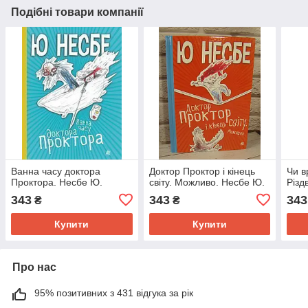
Подібні товари компанії
Ванна часу доктора
Доктор Проктор і кінець
Чи в
Проктора. Несбе Ю.
світу. Можливо. Несбе Ю.
Різд
343
343
343
₴
₴
Купити
Купити
Про нас
95% позитивних з 431 відгука за рік