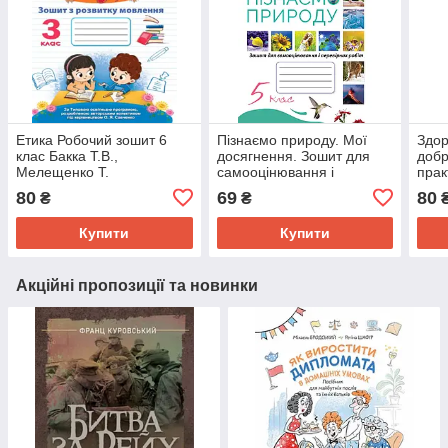
Етика Робочий зошит 6
Пізнаємо природу. Мої
Здор
клас Бакка Т.В.,
досягнення. Зошит для
добр
Мелещенко Т.
самооцінювання і
прак
перевірних робіт 5-й клас
80
69
80
₴
₴
Коршевнюк Т.В.
Купити
Купити
Акційні пропозиції та новинки