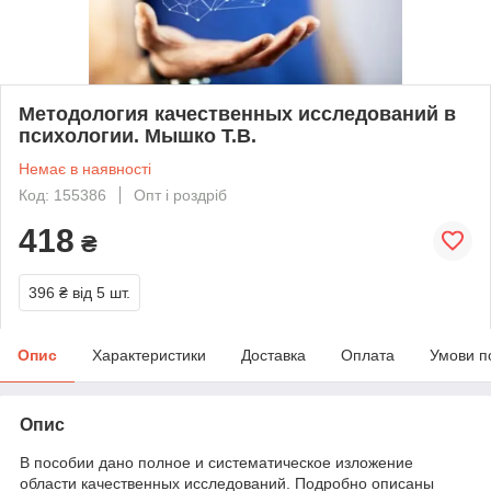
Методология качественных исследований в
психологии. Мышко Т.В.
Немає в наявності
Код: 155386
Опт і роздріб
418
₴
396 ₴
від 5 шт.
Опис
Характеристики
Доставка
Оплата
Умови п
Опис
В пособии дано полное и систематическое изложение
области качественных исследований. Подробно описаны