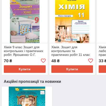
Хімія 9 клас Зошит для
Хімія. Зошит для
Хімі
контрольних і практичних
контрольних та
лабо
робіт. Ярошенко О.Г.
практичних робіт 11 клас
прак
рівень Стандарту. Довжик
стан
70
48
33
₴
₴
А.
Купити
Купити
Акційні пропозиції та новинки