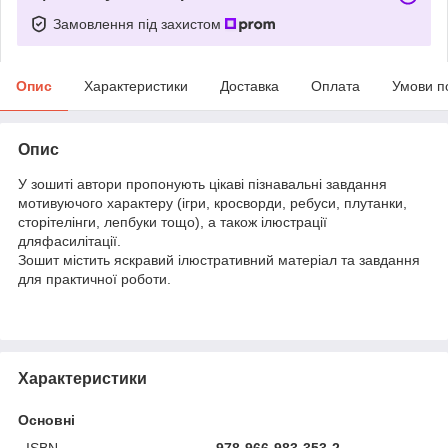
Замовлення під захистом
Опис
Характеристики
Доставка
Оплата
Умови п
Опис
У зошиті автори пропонують цікаві пізнавальні завдання
мотивуючого характеру (ігри, кросворди, ребуси, плутанки,
сторітелінги, лепбуки тощо), а також ілюстрації
дляфасилітації.
Зошит містить яскравий ілюстративний матеріал та завдання
для практичної роботи.
Характеристики
Основні
ISBN
978-966-983-353-2