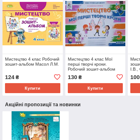
Мистецтво 4 клас Робочий
Мистецтво 4 клас Мої
Мист
зошит-альбом Масол Л.М.
перші творчі кроки.
зоши
Робочий зошит-альбом
І.В.
Калініченко О.В.
124
130
100
₴
₴
Купити
Купити
Акційні пропозиції та новинки