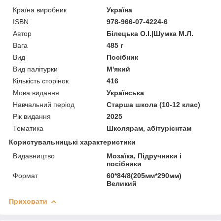
Країна виробник
Україна
ISBN
978-966-07-4224-6
Автор
Білецька О.І.|Шумка М.Л.
Вага
485 г
Вид
Посібник
Вид палітурки
М'який
Кількість сторінок
416
Мова видання
Українська
Навчальний період
Старша школа (10-12 клас)
Рік видання
2025
Тематика
Школярам, абітурієнтам
Користувальницькі характеристики
Видавництво
Мозаїка, Підручники і
посібники
Формат
60*84/8(205мм*290мм)
Великий
Приховати