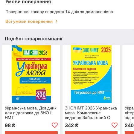
Умови повернення
Повернення товару впродовж 14 днів за домовленістю
Всі умови повернення
Подібні товари компанії
Українська мова. Довідник
ЗНО/НМТ 2026 Українська
Укра
для підготовки до ЗНО і
мова. Комплексне
літе
НМТ
видання Заболотний О
підг
Сере
98
342
240
₴
₴