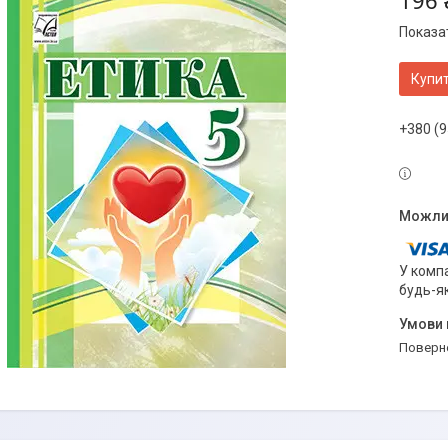
196 
Показат
Купи
+380 (9
У компа
будь-я
поверн