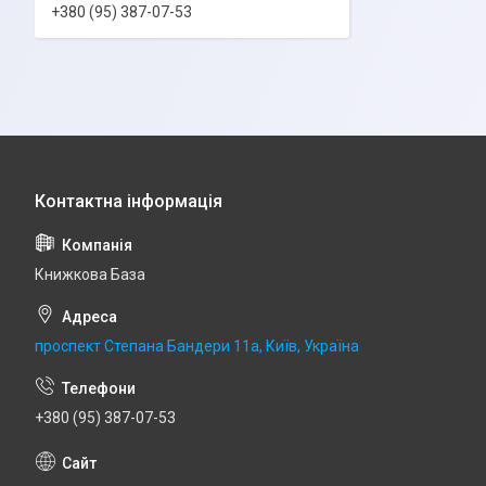
+380 (95) 387-07-53
Книжкова База
проспект Степана Бандери 11а, Київ, Україна
+380 (95) 387-07-53