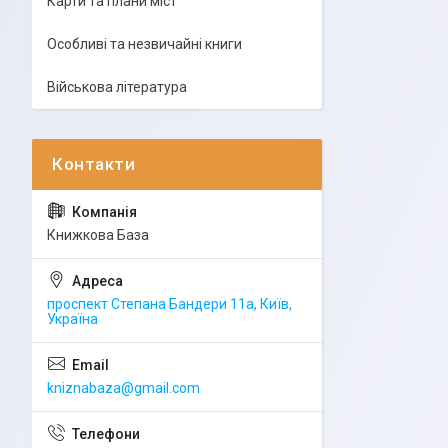
Карти та плани міст
Особливі та незвичайні книги
Військова література
Книжкова База
проспект Степана Бандери 11а, Київ,
Україна
kniznabaza@gmail.com