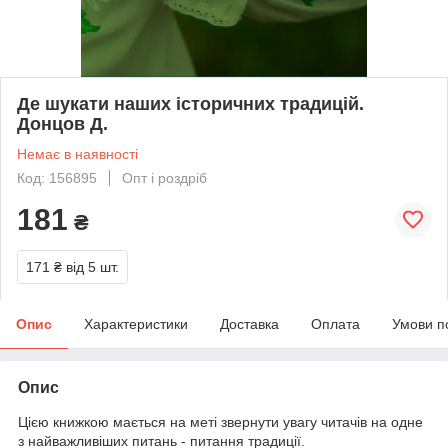
Де шукати наших історичних традицій.
Донцов Д.
Немає в наявності
Код: 156895
Опт і роздріб
181
₴
171 ₴
від 5 шт.
Опис
Характеристики
Доставка
Оплата
Умови п
Опис
Цією книжкою мається на меті звернути увагу читачів на одне
з найважливіших питань - питання традиції.