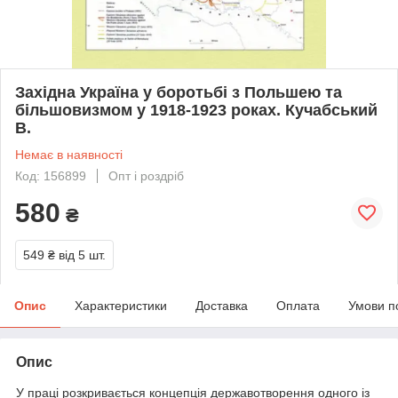
Західна Україна у боротьбі з Польшею та
більшовизмом у 1918-1923 роках. Кучабський
В.
Немає в наявності
Код: 156899
Опт і роздріб
580
₴
549 ₴
від 5 шт.
Опис
Характеристики
Доставка
Оплата
Умови п
Опис
У праці розкривається концепція державотворення одного із