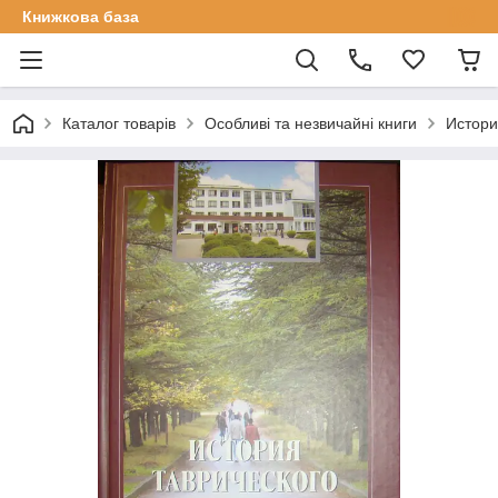
Книжкова база
Каталог товарів
Особливі та незвичайні книги
Истори