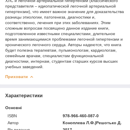
ХЛС и легочной артериальной гипертензии (классического
представителя – идиопатической легочной артериальной
гипертензии), что имеет важное значение для доказательства
разницы этиологии, патогенеза, диагностики и,
соответственно, лечения при этих заболеваниях. Этим
сложным вопросам посвящено данное издание книги,
подготовленное известными специалистами, длительное
время занимающимися проблемами легочной гипертензии и
хронического легочного сердца. Авторы надеются, что книга
будет полезна терапевтам, пульмонологам, кардиологам,
семейным врачам, специалистам функциональной
диагностики, интернам, студентам старших курсов высших
учебных заведений.
Приховати
Характеристики
Основні
ISBN
978-966-460-087-0
Автор
Коноплева Л.Ф.|Решотько Д.
Рік видання
2017