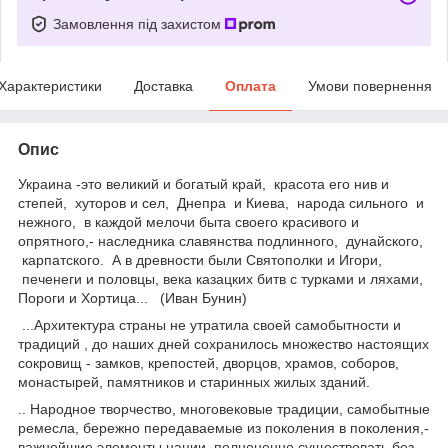
Замовлення під захистом
Характеристики
Доставка
Оплата
Умови повернення
Опис
Украина -это великий и богатый край, красота его нив и
степей, хуторов и сел, Днепра и Киева, народа сильного и
нежного, в каждой мелочи быта своего красивого и
опрятного,- наследника славянства подлинного, дунайского,
карпатского. А в древности были Святополки и Игори,
печенеги и половцы, века казацких битв с турками и ляхами,
Пороги и Хортица... (Иван Бунин)
...Архитектура страны не утратила своей самобытности и
традиций , до наших дней сохранилось множество настоящих
сокровищ - замков, крепостей, дворцов, храмов, соборов,
монастырей, памятников и старинных жилых зданий.
.. Народное творчество, многовековые традиции, самобытные
ремесла, бережно передаваемые из поколения в поколения,-
важнейшие элементы нации, полноценно существовать без