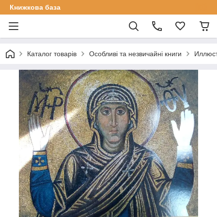
Книжкова база
Каталог товарів
Особливі та незвичайні книги
Иллюст