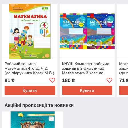
Робочий зошит з
КНУШ Комплект робочих
Мате
математики 4 клас Ч.2.
зошитів в 2-х частинах
зошит
(до підручника Козак М.В.)
Математика 3 клас до
(до 
Козак М.В., Корчевська
підручника Скворцова
81
180
71
₴
₴
О.П.
С.О., Онопрієнко О.В.
Купити
Купити
Акційні пропозиції та новинки