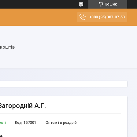
Кошик
+380 (95) 387-07-53
 коштів
Загородній А.Г.
ості
Код:
157301
Оптом і в роздріб