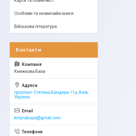
Карти та плани міст
Особливі та незвичайні книги
Військова література
Книжкова База
проспект Степана Бандери 11а, Київ,
Україна
kniznabaza@gmail.com