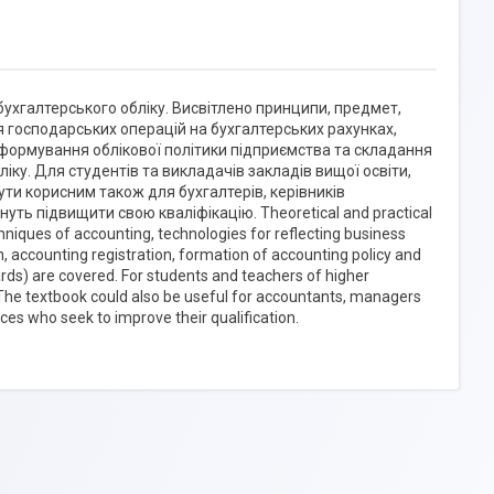
бухгалтерського обліку. Висвітлено принципи, предмет,
я господарських операцій на бухгалтерських рахунках,
, формування облікової політики підприємства та складання
іку. Для студентів та викладачів закладів вищої освіти,
ути корисним також для бухгалтерів, керівників
гнуть підвищити свою кваліфікацію. Theoretical and practical
niques of accounting, technologies for reflecting business
 accounting registration, formation of accounting policy and
ards) are covered. For students and teachers of higher
. The textbook could also be useful for accountants, managers
ces who seek to improve their qualification.