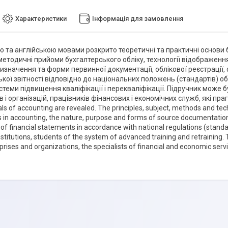
Характеристики
Інформація для замовлення
ю та англійською мовами розкрито теоретичні та практичні основи 
методичні прийоми бухгалтерського обліку, технології відображенн
призначення та форми первинної документації, облікової реєстрації
кої звітності відповідно до національних положень (стандартів) обл
стеми підвищення кваліфікації і перекваліфікації. Підручник може б
 і організацій, працівників фінансових і економічних служб, які пра
s of accounting are revealed. The principles, subject, methods and tech
s in accounting, the nature, purpose and forms of source documentation,
of financial statements in accordance with national regulations (stand
nstitutions, students of the system of advanced training and retraining
prises and organizations, the specialists of financial and economic servi