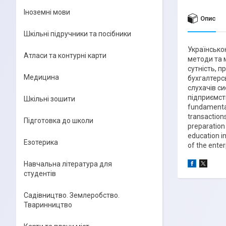
Іноземні мови
Опис
Шкільні підручники та посібники
Українсько
Атласи та контурні карти
методи та 
сутність, 
Медицина
бухгалтерсь
слухачів си
підприємств
Шкільні зошити
fundamental
transaction
Підготовка до школи
preparation 
education i
Езотерика
of the enter
Навчальна література для
студентів
Садівництво. Землеробство.
Тваринництво