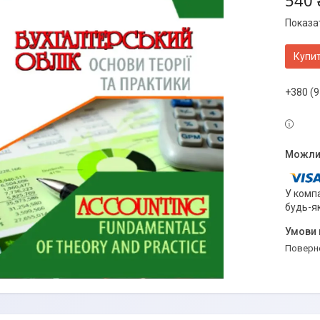
540 
Показат
Купи
+380 (9
У компа
будь-я
поверн