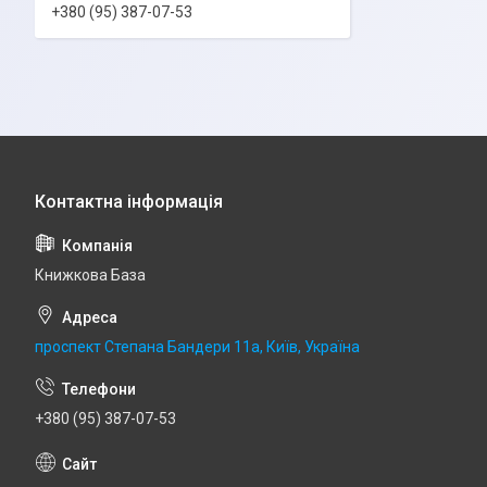
+380 (95) 387-07-53
Книжкова База
проспект Степана Бандери 11а, Київ, Україна
+380 (95) 387-07-53