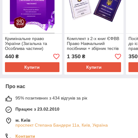
Кримінальне право
Комплект з 2-х книг ЄФВВ
Посі
України (Загальна та
Право Навчальний
до і
Особлива частини)
посібники + збірник тестів
прав
посібник для підготовки до
Право та ТЗНК 2026
440
1 350
350
₴
₴
ЗНО 2026
Купити
Купити
Про нас
95% позитивних з 434 відгуків за рік
Працює з 23.02.2010
м. Київ
проспект Степана Бандери 11а, Київ, Україна
Контакти