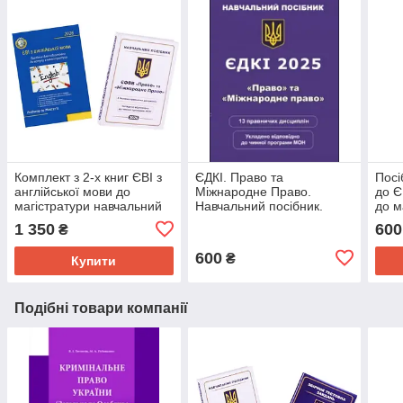
Комплект з 2-х книг ЄВІ з
ЄДКІ. Право та
Посі
англійської мови до
Міжнародне Право.
до Є
магістратури навчальний
Навчальний посібник.
до м
посібник + ЄФВВ Право
2025. Чернов Л.О.
1 350
600
₴
Посібник
600
₴
Купити
Подібні товари компанії