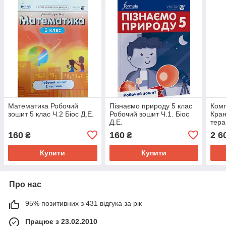
Математика Робочий
Пізнаємо природу 5 клас
Ком
зошит 5 клас Ч.2 Біос Д.Е.
Робочий зошит Ч.1. Біос
Кра
Д.Е.
тера
Апле
160
160
2 6
₴
₴
Я.
Купити
Купити
Про нас
95% позитивних з 431 відгука за рік
Працює з 23.02.2010