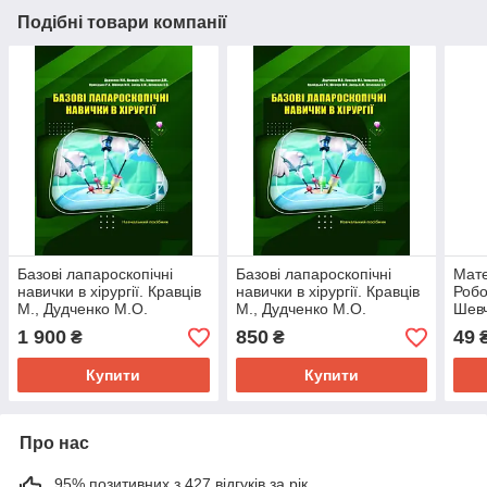
Подібні товари компанії
Базові лапароскопічні
Базові лапароскопічні
Мате
навички в хірургії. Кравців
навички в хірургії. Кравців
Робо
М., Дудченко М.О.
М., Дудченко М.О.
Шевч
1 900
850
49
₴
₴
Купити
Купити
Про нас
95% позитивних з 427 відгуків за рік