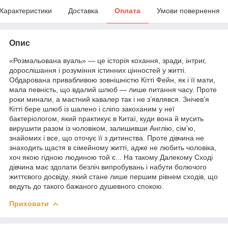
Характеристики
Доставка
Оплата
Умови повернення
Опис
«Розмальована вуаль» — це історія кохання, зради, інтриг,
дорослішання і розуміння істинних цінностей у житті.
Обдарована привабливою зовнішністю Кітті Фейн, як і її мати,
мала певність, що вдалий шлюб — лише питання часу. Проте
роки минали, а маєтний кавалер так і не з’являвся. Знічев’я
Кітті бере шлюб із шалено і сліпо закоханим у неї
бактеріологом, який практикує в Китаї, куди вона й мусить
вирушити разом із чоловіком, залишивши Англію, сім’ю,
знайомих і все, що оточує її з дитинства. Проте дівчина не
знаходить щастя в сімейному житті, адже не любить чоловіка,
хоч якою гідною людиною той є... На такому Далекому Сході
дівчина має здолати безліч випробувань і набути болючого
життєвого досвіду, який стане лише першим рівнем сходів, що
ведуть до такого бажаного душевного спокою.
Приховати