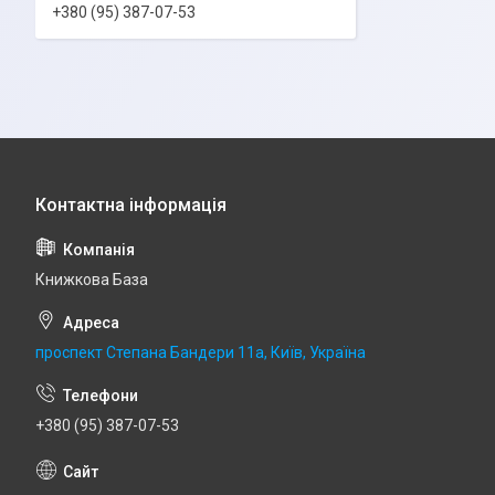
+380 (95) 387-07-53
Книжкова База
проспект Степана Бандери 11а, Київ, Україна
+380 (95) 387-07-53