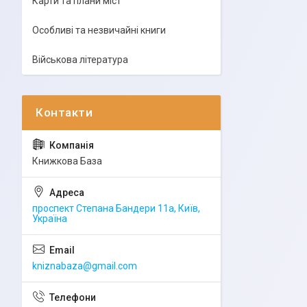
Карти та плани міст
Особливі та незвичайні книги
Військова література
Книжкова База
проспект Степана Бандери 11а, Київ,
Україна
kniznabaza@gmail.com