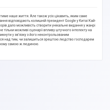
атиме наше життя. Але також усіх цікавить, яким саме
ання відповідають колишній президент Google у Китаї Кай-
орів дало можливість створити унікальне видання у жанрі
не тільки можливі сценарії впливу штучного інтелекту на
никнути у зв’язку з його неконтрольованим
ся над тим, чи залишиться зрештою людство господарем
дженому самою ж людиною.