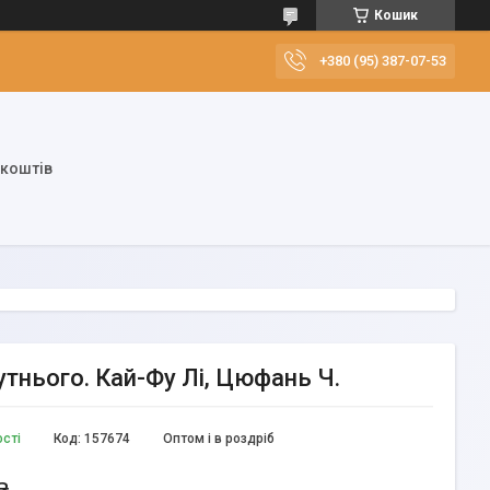
Кошик
+380 (95) 387-07-53
 коштів
тнього. Кай-Фу Лі, Цюфань Ч.
ості
Код:
157674
Оптом і в роздріб