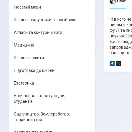
Опис
Іноземні мови
Ні в кого 
Шкільні підручники та посібники
чином це в
Фу Лі та п
Атласи та контурні карти
наукової фа
життя люде
Медицина
запровадже
своєї долі,
Шкільні зошити
Підготовка до школи
Езотерика
Навчальна література для
студентів
Садівництво. Землеробство.
Тваринництво