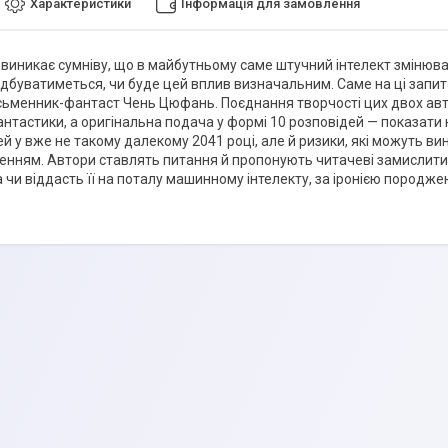
Характеристики
Інформація для замовлення
не виникає сумніву, що в майбутньому саме штучний інтелект змінюв
ідбуватиметься, чи буде цей вплив визначальним. Саме на ці запит
исьменник-фантаст Чень Цюфань. Поєднання творчості цих двох авт
нтастики, а оригінальна подача у формі 10 розповідей — показати 
й у вже не такому далекому 2041 році, але й ризики, які можуть ви
нням. Автори ставлять питання й пропонують читачеві замислити
 а чи віддасть її на поталу машинному інтелекту, за іронією поро