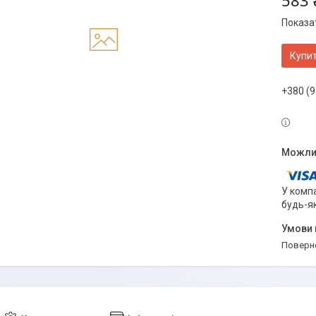
583 
Показат
Купи
+380 (9
У компа
будь-я
поверн