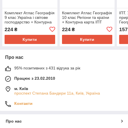
Комплект Атлас Географія
Комплект Атлас Географія
ІПТ. 
9 клас Україна і світове
10 клас Регіони та країни
прир
господарство + Контурна
+ Контурна карта ІПТ
Геог
карта
клас
224
224
157
₴
₴
Купити
Купити
Про нас
95% позитивних з 431 відгука за рік
Працює з 23.02.2010
м. Київ
проспект Степана Бандери 11а, Київ, Україна
Контакти
Про нас