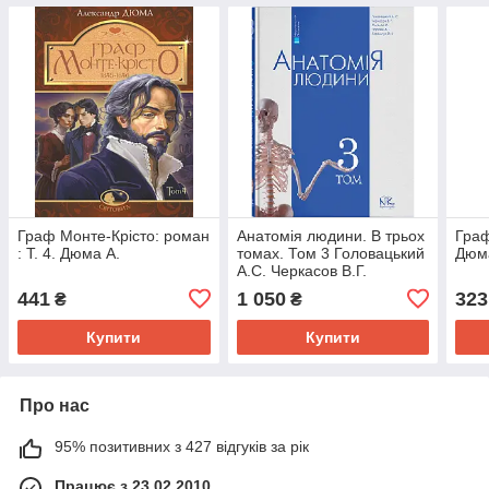
Граф Монте-Крісто: роман
Анатомія людини. В трьох
Граф
: Т. 4. Дюма А.
томах. Том 3 Головацький
Дюм
А.С. Черкасов В.Г.
441
1 050
323
₴
₴
Купити
Купити
Про нас
95% позитивних з 427 відгуків за рік
Працює з 23.02.2010