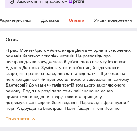
Замовлення під захистом
Характеристики
Доставка
Оплата
Умови повернення
Опис
«Граф Монте-Крісто» Александра Дюма — один із улюблених
романів багатьох поколінь читачів. Це розповідь про
несправедливо засудженого й ув’язненого в замку Іф юнака
Едмона Дантеса. Зумівши утекти з в’язниці й відшукавши
скарб, він прагне справедливості та відплати... Що чекає на
його кривдників? Чи принесе ця помста задоволення самому
Дантесові? До уваги читачів третій том цього захоплюючого
роману. Поділ на розділи та томи здійснено на основі
прижиттєвого видання твору, такого ж принципу
дотримуються і європейські видавці. Переклад з французької
Ігоря Андрущенка Ілюстрації Поля Ґаварні і Тоні Йоанно
Приховати