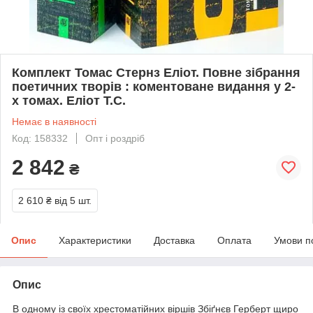
Комплект Томас Стернз Еліот. Повне зібрання
поетичних творів : коментоване видання у 2-
х томах. Еліот Т.С.
Немає в наявності
Код: 158332
Опт і роздріб
2 842
₴
2 610 ₴
від 5 шт.
Опис
Характеристики
Доставка
Оплата
Умови п
Опис
В одному із своїх хрестоматійних віршів Збіґнєв Герберт щиро