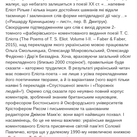
жалкує, що небагато залишиться з поезії XX ст. «…напевне
Еліот Рільке / кілька інших достойних шаманів які відали
таємницю / заклинання слів форми непідвладної дії часу…»
(«Ришарду Криницькому – лист», пер. В. Дмитрук).
Своєрідним підтвердженням цих слів є вихід друком 2-
томного «фаберівського» коментованого видання поезії Т. С.
Еліота (The Poems of T. S. Eliot. Volume I-II. – Faber & Faber,
2015), над перекладом якого українською мовою працювали
Ольга Смольницька, Олександр Мокровольський, Олександр
Федієнко і Дар’я Беззадіна. Хоча, враховуючи загальний обсяг
перекладеного (близько 2000 сторінок!), правильніше буде
сказати – каторжно трудилися. В результаті український читач
має повного Еліота-поета – не лише з усіма перекладеними
його поетичними творами, а й із варіантами (чого варті тільки
наявні 5 перекладів «Спустошеної землі» і «Порожніх
людей»!). Окремо слід сказати про неуявно повний корпус
коментарів, зроблений знаним британським науковцем,
професором Бостонського й Оксфордського університетів
Крістофером Ріксом і письменником та шанованим
редактором Джімом Макк’ю: вони варті найвищих похвал. І
насамкінець, бо це не менш важливо: українське видання
коментованого Еліота присвячене світлій пам’яті Соломії
Павличко, котра ще у далекому 1990-му невеличкою книжкою