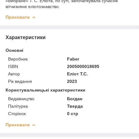
«Вибране» Т. С. Еліота, по суті, започаткувала сучасне
вітчизняне еліотознавство.
Приховати
Характеристики
Основні
Виробник
Faber
ISBN
2005000018695
Автор
Еліот Т.С.
Рік видання
2023
Користувальницькі характеристики
Видавництво
Богдан
Палітурка
Тверда
Сторінок
0 стр
Приховати