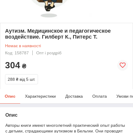
Аутизм. Медицинское и педагогическое
воздействие. Гилберт К., Питерс Т.
Немає в наявності
Код: 158787
Опт і роздріб
304
₴
288 ₴
від 5 шт.
Опис
Характеристики
Доставка
Оплата
Умови п
Опис
Авторы книги имеют многолетний практический опыт работы
с детьми, страдающими аутизмом в Бельгии. Они проводят