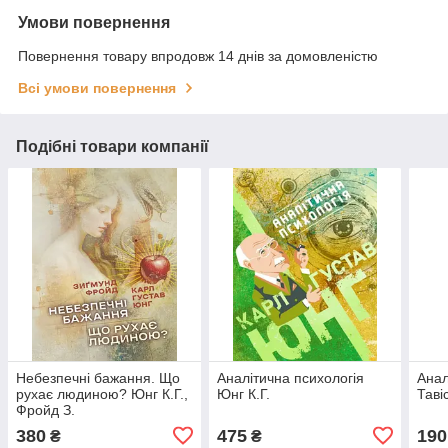
Умови повернення
Повернення товару впродовж 14 днів за домовленістю
Всі умови повернення
Подібні товари компанії
Небезпечні бажання. Що
Аналітична психологія
Анал
рухає людиною? Юнг К.Г.,
Юнг К.Г.
Таві
Фройд З.
380
475
190
₴
₴