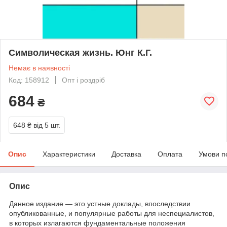
Символическая жизнь. Юнг К.Г.
Немає в наявності
Код: 158912
Опт і роздріб
684
₴
648 ₴
від 5 шт.
Опис
Характеристики
Доставка
Оплата
Умови п
Опис
Данное издание — это устные доклады, впоследствии
опубликованные, и популярные работы для неспециалистов,
в которых излагаются фундаментальные положения