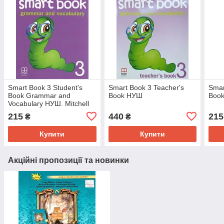
Smart Book 3 Student's
Smart Book 3 Teacher's
Smar
Book Grammar and
Book НУШ
Book
Vocabulary НУШ. Mitchell
H.Q.
215
440
215
₴
₴
Купити
Купити
Акційні пропозиції та новинки