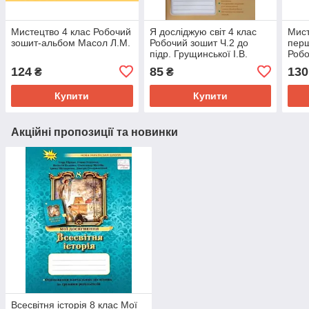
Мистецтво 4 клас Робочий
Я досліджую світ 4 клас
Мист
зошит-альбом Масол Л.М.
Робочий зошит Ч.2 до
перш
підр. Грущинської І.В.
Робо
Грущинська І.В., Хитра
Калі
124
85
130
₴
₴
3.М.
Купити
Купити
Акційні пропозиції та новинки
Всесвітня історія 8 клас Мої