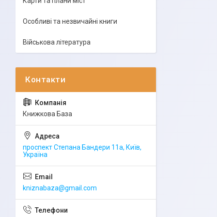
Карти та плани міст
Особливі та незвичайні книги
Військова література
Книжкова База
проспект Степана Бандери 11а, Київ,
Україна
kniznabaza@gmail.com