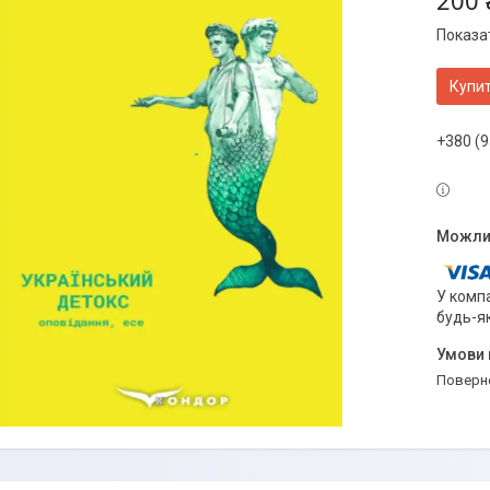
200 
Показат
Купи
+380 (9
У компа
будь-я
поверн