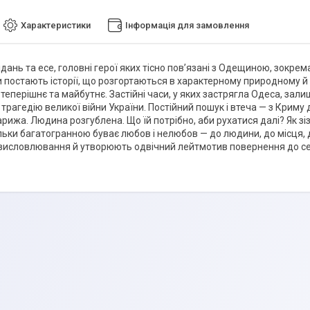
Характеристики
Інформація для замовлення
ідань та есе, головні герої яких тісно пов’язані з Одещиною, зок
 постають історії, що розгортаються в характерному природному й
є теперішнє та майбутнє. Застійні часи, у яких застрягла Одеса, залиш
рагедію великої війни України. Постійний пошук і втеча — з Криму 
рижа. Людина розгублена. Що їй потрібно, аби рухатися далі? Як зіз
ільки багатогранною буває любов і нелюбов — до людини, до місця,
висловлювання й утворюють одвічний лейтмотив повернення до се