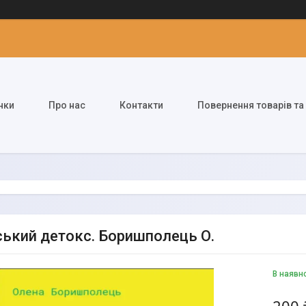
нки
Про нас
Контакти
Повернення товарів та
ський детокс. Боришполець О.
В наявн