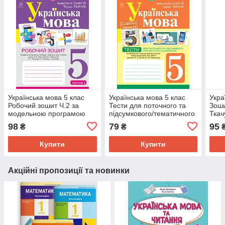
Українська мова 5 клас
Українська мова 5 клас
Укра
Робочий зошит Ч.2 за
Тести для поточного та
Зоши
модельною програмою
підсумкового/тематичного
Ткач
Заболотного О.В.. Онатій
оцінювання за модельною
98
79
95
₴
₴
А.
програмою Голуб Н.Б.
Онатій А.
Купити
Купити
Акційні пропозиції та новинки