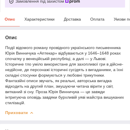
Замовлення під захистом
Опис
Характеристики
Доставка
Оплата
Умови п
Опис
Події відомого роману провідного українського письменника
Юрія Винничука «Аптекар» відбуваються у 1646–1648 роках
спочатку у венеційській республіці, а далі — у Львові.
Історичне тло уміло використане для захопливої гри в дійсне-
недійсне, де персонажі історичні сусідять з вигаданими, а їхні
складні стосунки формуються у любовні трикутники.
Фантазійні описи звучать, як реальні, авторська вигадка
відходить на другий план, змушуючи читача вірити у світ,
витканий зі сну. Проза Юрія Винничука — це завжди
інтригуюча оповідь завдяки бурхливій уяві майстра вишуканих
стилізацій.
Приховати