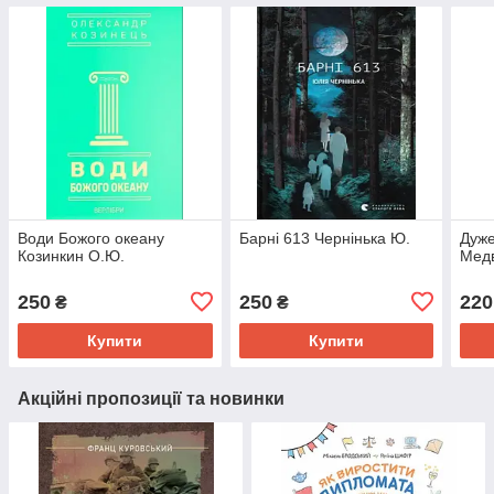
Води Божого океану
Барні 613 Чернінька Ю.
Дуже
Козинкин О.Ю.
Медв
250
250
220
₴
₴
Купити
Купити
Акційні пропозиції та новинки