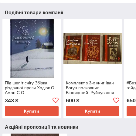
Подібні товари компанії
Під шепіт снігу Збірка
Комплект з 3-х книг Іван
#Без
різдвяної прози Ходюк О.
Богун полковник
гойд
Аман С.О.
Вінницький. Руйнування
Батурина. Гетьман Іван
343
600
650
₴
₴
Мазепа Островський О.
Купити
Купити
Акційні пропозиції та новинки