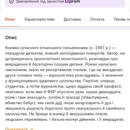
Замовлення під захистом
Опис
Характеристики
Доставка
Оплата
Умови п
Опис
Книжка сучасного іспанського письменника (н. 1987 р.) —
передусім детектив, повний несподіваних поворотів. Автор, не
дотримуючись хронологічної монотонності, розповідає про
викрадення й багаторічні пошуки дитини. Роман написано
лаконічним, мало не репортажним стилем, і це не випадково:
друга головна тема — журналістика розслідувань, її значення
у функціонуванні здорового суспільства. Героїня, спершу
студентка, а потім журналістка, щиро віддана своїй професії,
невтомно, коли вже й ФБР опустило руки, шукає дванадцять
років і таки знаходить; особисті трагедії (зґвалтування,
вбивство бабусі, яке скоїв дід) лише загартовують її дух і
зміцнюють рішучість боротися проти сексуального й сімейного
насильства. Не бракує в книжці й зворушливих описів
людських переживань: і батька-матері дівчинки, і її викрадачів.
Приховати