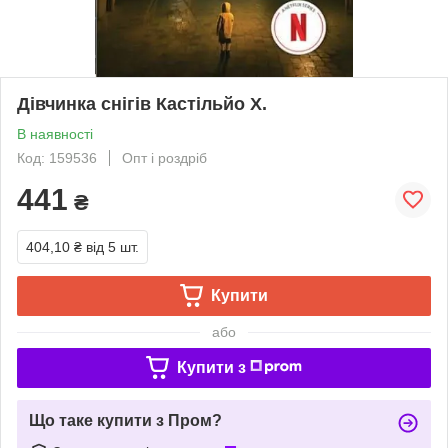
Дівчинка снігів Кастільйо Х.
В наявності
Код: 159536
Опт і роздріб
441
₴
404,10 ₴
від 5 шт.
Купити
або
Купити з
Що таке купити з Пром?