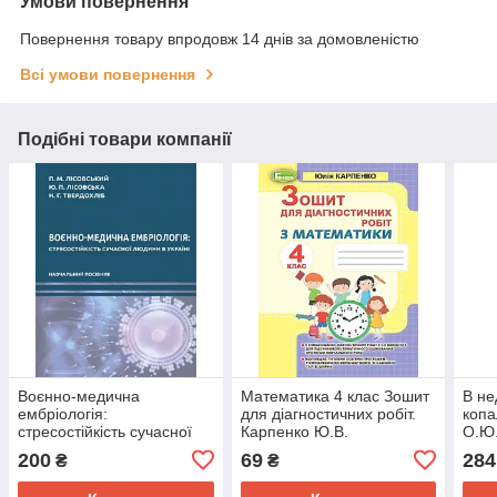
Умови повернення
Повернення товару впродовж 14 днів за домовленістю
Всі умови повернення
Подібні товари компанії
Воєнно-медична
Математика 4 клас Зошит
В не
ембріологія:
для діагностичних робіт.
копа
стресостійкість сучасної
Карпенко Ю.В.
О.Ю
Людини в Україні
200
69
284
₴
₴
Лісовський П.М., Лісовська
Ю.П., Твердохліб Н.Г.