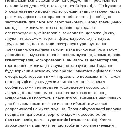
Познайомиться з варіантами попередження і профілактики
патологічної депресії, а також, за необхідності, — її лікування.
У книзі наведено практично всі основні види лікування, які за
рекомендацією психотерапевта (обов’язково) необхідно
застосувати для себе або своїх знайомих. Серед традиційних
методів — медикаментозна терапія, арттерапія,
електросудомна, фітотерапія, гомеопатія, депривація сну,
лікування масажем, терапія фізкультурою, акупунктура,
трудотерапія; нові методи: лазеропунктура, аутогенне
тренування, сугестивна та когнітивна психотерапія; а також
допоміжні — музична терапія, світлолікування, ароматерапія,
кліматотерапія, кольоротерапія, анімало- та деревотерапія,
горотерапія, медитація, лікування харчуванням. Видання
буде корисним кожному, хто прагне навчитися оцінювати свої
емоції, щоб керувати ними і правильно переживати їх. Також
автор приділив увагу деяким питанням, пов’язаним з
особливостями темпераменту, характеру і особистості
людини, її ставленням до вектора життєвих прагнень,
усвідомлення і боротьби з песимізмом. Визначив неочікувано
для більшості позитивні впливи неглибокої тимчасової
депресивності на життя людини. Проаналізував часті випадки
поєднання депресії з творчістю відомих особистостей
(письменників, поетів, художників і композиторів). Кожен
зможе знайти в цій книзі те, що зробить його впевненішим,