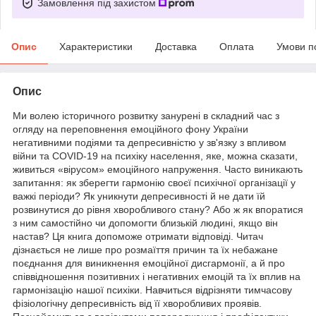
Замовлення під захистом
Опис
Характеристики
Доставка
Оплата
Умови п
Опис
Ми волею історичного розвитку занурені в складний час з
огляду на переповнення емоційного фону України
негативними подіями та депресивністю у зв'язку з впливом
війни та COVID-19 на психіку населення, яке, можна сказати,
живиться «вірусом» емоційного напруження. Часто виникають
запитання: як зберегти гармонію своєї психічної організації у
важкі періоди? Як уникнути депресивності й не дати їй
розвинутися до рівня хворобливого стану? Або ж як впоратися
з ним самостійно чи допомогти близькій людині, якщо він
настав? Ця книга допоможе отримати відповіді. Читач
дізнається не лише про розмаїття причин та їх небажане
поєднання для виникнення емоційної дисгармонії, а й про
співвідношення позитивних і негативних емоцій та їх вплив на
гармонізацію нашої психіки. Навчиться відрізняти тимчасову
фізіологічну депресивність від її хворобливих проявів.