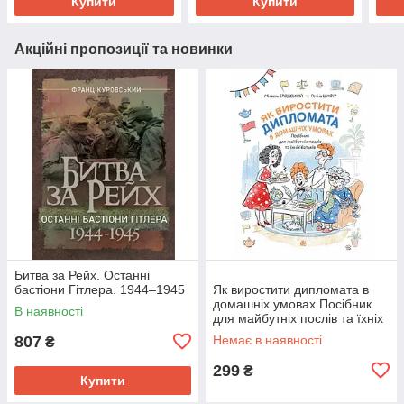
Купити
Купити
Акційні пропозиції та новинки
Битва за Рейх. Останні
бастіони Гітлера. 1944–1945
Як виростити дипломата в
домашніх умовах Посібник
В наявності
для майбутніх послів та їхніх
батьків
807
Немає в наявності
₴
299
₴
Купити