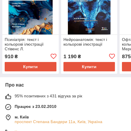
Психіатрія: текст і
Нейроанатомія: текст і
Офта
кольорові ілюстрації
кольорові ілюстрації
коль
Стівенс Л.
Мерф
910
1 190
875
₴
₴
Купити
Купити
Про нас
95% позитивних з 431 відгука за рік
Працює з 23.02.2010
м. Київ
проспект Степана Бандери 11а, Київ, Україна