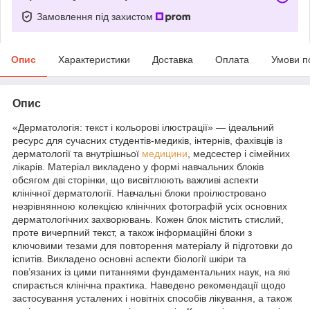
Замовлення під захистом
Опис
Характеристики
Доставка
Оплата
Умови п
Опис
«Дерматологія: текст і кольорові ілюстрації» — ідеальний
ресурс для сучасних студентів-медиків, інтернів, фахівців із
дерматології та внутрішньої
медицини
, медсестер і сімейних
лікарів. Матеріал викладено у формі навчальних блоків
обсягом дві сторінки, що висвітлюють важливі аспекти
клінічної дерматології. Навчальні блоки проілюстровано
незрівнянною колекцією клінічних фотографій усіх основних
дерматологічних захворювань. Кожен блок містить стислий,
проте вичерпний текст, а також інформаційні блоки з
ключовими тезами для повторення матеріалу й підготовки до
іспитів. Викладено основні аспекти біології шкіри та
пов’язаних із цими питаннями фундаментальних наук, на які
спирається клінічна практика. Наведено рекомендації щодо
застосування усталених і новітніх способів лікування, а також