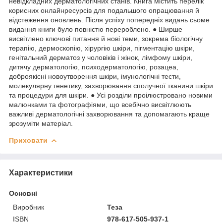
невідкладних дерматологічних станів. Книга містить перелік
корисних онлайнресурсів для подальшого опрацювання й
відстеження оновлень. Після успіху попередніх видань сьоме
видання книги було повністю перероблено. ● Ширше
висвітлено ключові питання й нові теми, зокрема біологічну
терапію, дермоскопію, хірургію шкіри, пігментацію шкіри,
генітальний дерматоз у чоловіків і жінок, лімфому шкіри,
дитячу дерматологію, психодерматологію, розацеа,
доброякісні новоутворення шкіри, імунологічні тести,
молекулярну генетику, захворювання сполучної тканини шкіри
та процедури для шкіри. ● Усі розділи проілюстровано новими
малюнками та фотографіями, що всебічно висвітлюють
важливі дерматологічні захворювання та допомагають краще
зрозуміти матеріал.
Приховати
Характеристики
Основні
Виробник
Теза
ISBN
978-617-505-937-1