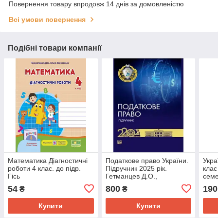
Повернення товару впродовж 14 днів за домовленістю
Всі умови повернення
Подібні товари компанії
Математика Діагностичні
Податкове право України.
Укра
роботи 4 клас. до підр.
Підручник 2025 рік.
клас
Гісь
Гетманцев Д.О.,
семе
Кучерявенко М.П. Тверда
підр
54
800
190
₴
₴
палітурка
Купити
Купити