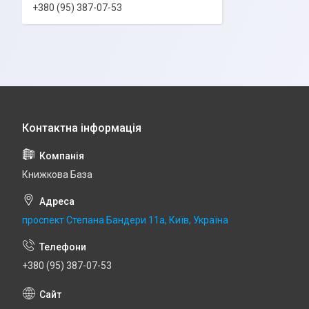
+380 (95) 387-07-53
Книжкова База
проспект Степана Бандери 11а, Київ, Україна
+380 (95) 387-07-53