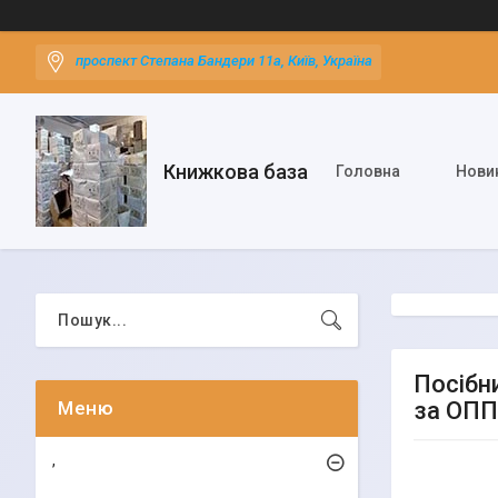
проспект Степана Бандери 11а, Київ, Україна
Книжкова база
Головна
Нови
Посібни
за ОПП
,