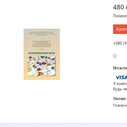
480 
Показат
Купи
+380 (9
У компа
будь-я
поверн