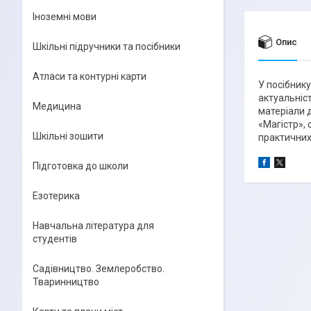
Іноземні мови
Опис
Шкільні підручники та посібники
Атласи та контурні карти
У посібнику
актуальніст
Медицина
матеріали 
«Магістр»,
Шкільні зошити
практичних
Підготовка до школи
Езотерика
Навчальна література для
студентів
Садівництво. Землеробство.
Тваринництво