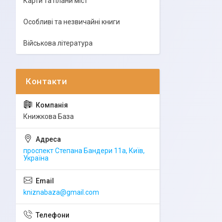
Карти та плани міст
Особливі та незвичайні книги
Військова література
Книжкова База
проспект Степана Бандери 11а, Київ,
Україна
kniznabaza@gmail.com