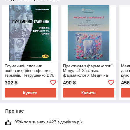
Тлумачний словник
Практикум з фармакології
Меди
основних філософських
Модуль 1 Загальна
для 
термінів. Петрушенко В.Л.
фармакологія Медична
курс
рецептура Лікарські
Меди
302
490
456
₴
₴
засоби Для студентів
Яніц
спец. 221 Стоматологія
Купити
Купити
Про нас
95% позитивних з 427 відгуків за рік