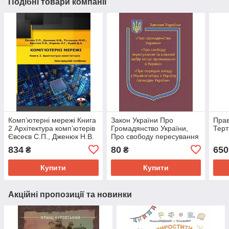
Подібні товари компанії
Комп’ютерні мережі Книга
Закон України Про
Прав
2 Архітектура комп’ютерів
Громадянство України,
Терт
Євсеєв С.П., Дженюк Н.В.
Про свободу пересування
та вільний вибір місця
834
80
650
₴
₴
проживання в Україні
Купити
Купити
Акційні пропозиції та новинки