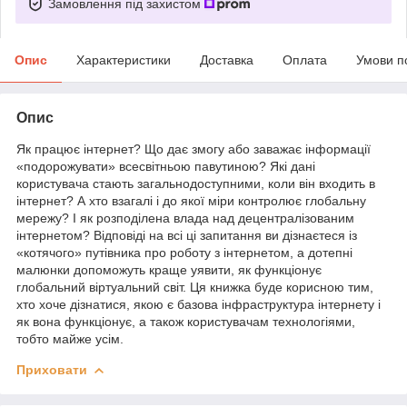
Замовлення під захистом
Опис
Характеристики
Доставка
Оплата
Умови п
Опис
Як працює інтернет? Що дає змогу або заважає інформації
«подорожувати» всесвітньою павутиною? Які дані
користувача стають загальнодоступними, коли він входить в
інтернет? А хто взагалі і до якої міри контролює глобальну
мережу? І як розподілена влада над децентралізованим
інтернетом? Відповіді на всі ці запитання ви дізнаєтеся із
«котячого» путівника про роботу з інтернетом, а дотепні
малюнки допоможуть краще уявити, як функціонує
глобальний віртуальний світ. Ця книжка буде корисною тим,
хто хоче дізнатися, якою є базова інфраструктура інтернету і
як вона функціонує, а також користувачам технологіями,
тобто майже усім.
Приховати