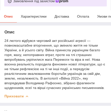
Замовлення під захистом
Опис
Характеристики
Доставка
Оплата
Умови п
Опис
24 лютого відбувся черговий акт російської агресії —
повномасштабне вторгнення, що змінило життя не тільки
України, а й усього світу. Війна принесла українцям багато
горя, жаху, непоправних втрат, проте на тлі страшних
випробувань укріпилися жага Перемоги та віра в неї. Нова
воєнна реальність породила феномен нової літератури, що є
не тільки рефлексією на ті чи інші події, а передусім
реалістичним змалюванням боротьби українців за свій дім,
землю, незалежність. В антології «Війна 2022», яку
впорядкував Володимир Рафєєнко, зібрано фрагменти
щоденників, есеї та вірші сучасних українських письменників.
Приховати