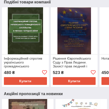
Подібні товари компанії
Інформаційний спротив
Рішення Європейського
Нота
українського
Суду з Прав Людини.
громадянського
Захист прав людний і
суспільства в умовах
основоположних свобод в
480
523
450
₴
₴
гібридної війни: ґенеза
кримінальному
національної стійкості
судочинстві 2022-2024
Купити
Купити
крізь призму
Акційні пропозиції та новинки