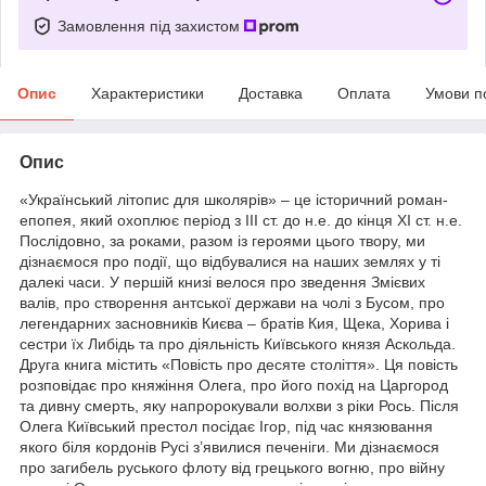
Замовлення під захистом
Опис
Характеристики
Доставка
Оплата
Умови п
Опис
«Український літопис для школярів» – це історичний роман-
епопея, який охоплює період з III ст. до н.е. до кінця XI ст. н.е.
Послідовно, за роками, разом із героями цього твору, ми
дізнаємося про події, що відбувалися на наших землях у ті
далекі часи. У першій книзі велося про зведення Змієвих
валів, про створення антської держави на чолі з Бусом, про
легендарних засновників Києва – братів Кия, Щека, Хорива і
сестри їх Либідь та про діяльність Київського князя Аскольда.
Друга книга містить «Повість про десяте століття». Ця повість
розповідає про княжіння Олега, про його похід на Царгород
та дивну смерть, яку напророкували волхви з ріки Рось. Після
Олега Київський престол посідає Ігор, під час князювання
якого біля кордонів Русі з’явилися печеніги. Ми дізнаємося
про загибель руського флоту від грецького вогню, про війну