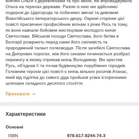
княгині Ольги з деревлянами та про зміни, які впроваджувала
Ольга на теренах держави. Разом із нею ми здійснимо
подорож до Царгорода та побачимо звичаї та дивовижі
Візантійського імператорського двору. Окремі сторінки цієї
повісті присвячені професійним воїнам з річки Рось та тому,
як вони навчали бойовим мистецтвам молодого князя
Святослава. Військові походи Святослава, його битви в
Болгарії розкриють перед нами його сміливість та
природжений талант полководця. Після загибелі Святослава
на Дніпрових порогах, між його синами починається розбрат,
перемогу в якому отримав князь Володимир. Він хрестив
Русь, об’єднав її та почав будівництво порубіжних городків.
Головним героєм цієї повісті є князь вільних росичів Атанас,
який від підлітка до сивого діда пройшов усіма історичними
шляхами складного десятого століття.
Приховати
Характеристики
Основні
ISBN
978-617-8244-74-3