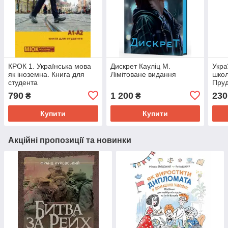
КРОК 1. Українська мова
Дискрет Кауліц М.
Укра
як іноземна. Книга для
Лімітоване видання
школ
студента
Пруд
790
1 200
230
₴
₴
Купити
Купити
Акційні пропозиції та новинки