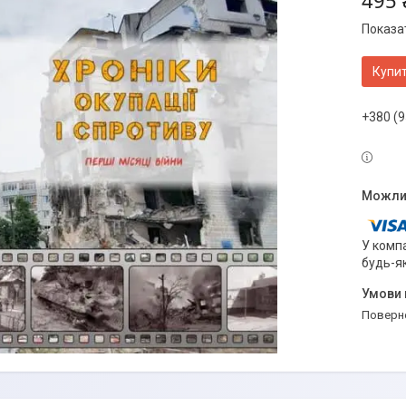
495 
Показат
Купи
+380 (9
У компа
будь-я
поверн