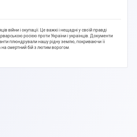
в війни і окупації. Це важкі і нещадні у своїй правді
рварською росією проти України і українців. Документи
панти плюндрували нашу рідну землю, покриваючи її
 на смертний бій з лютим ворогом.