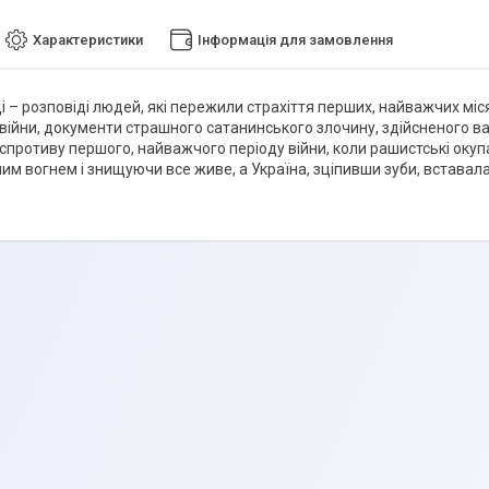
Характеристики
Інформація для замовлення
і – розповіді людей, які пережили страхіття перших, найважчих місяці
війни, документи страшного сатанинського злочину, здійсненого ва
 спротиву першого, найважчого періоду війни, коли рашистські оку
им вогнем і знищуючи все живе, а Україна, зціпивши зуби, вставала