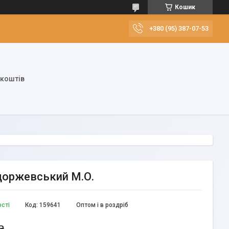
Кошик
+380 (95) 387-07-53
 коштів
Сидоржевський М.О.
ості
Код:
159641
Оптом і в роздріб