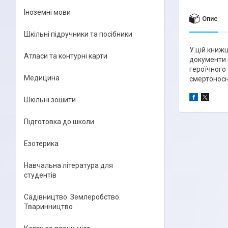
Іноземні мови
Опис
Шкільні підручники та посібники
У цій книжц
Атласи та контурні карти
документи 
героїчного
Медицина
смертоносн
Шкільні зошити
Підготовка до школи
Езотерика
Навчальна література для
студентів
Садівництво. Землеробство.
Тваринництво