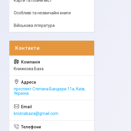
Карти та плани міст
Особливі та незвичайні книги
Військова література
Книжкова База
проспект Степана Бандери 11а, Київ,
Україна
kniznabaza@gmail.com