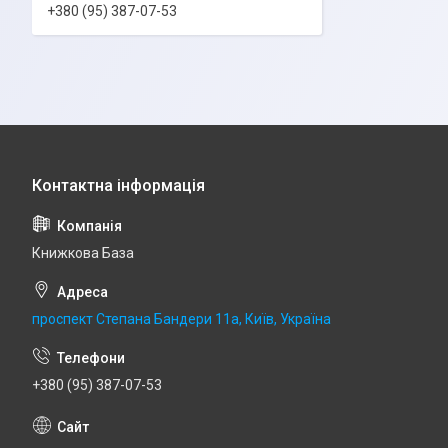
+380 (95) 387-07-53
Книжкова База
проспект Степана Бандери 11а, Київ, Україна
+380 (95) 387-07-53