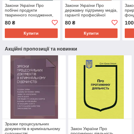
Закони України Про
Закони України Про
Зако
побічні продукти
державну підтримку медіа,
прир
тваринного походження,
гарантії професійної
фонд
не призначені для
діяльності та соціальний
Черв
80
80
100
₴
₴
споживання людиною,
захист журналіста, Про
Пост
Про вилучення
реформування дер
Міні
Купити
Купити
Акційні пропозиції та новинки
Зразки процесуальних
документів в кримінальному
Закон України Про
судочинстві
протимінну діяльність