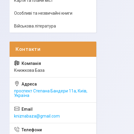
Карти та плани міст
Особливі та незвичайні книги
Військова література
Книжкова База
проспект Степана Бандери 11а, Київ,
Україна
kniznabaza@gmail.com