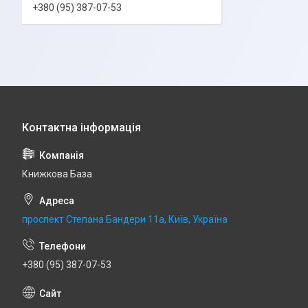
+380 (95) 387-07-53
Книжкова База
проспект Степана Бандери 11а, Київ, Україна
+380 (95) 387-07-53