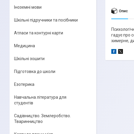
Іноземні мови
Опис
Шкільні підручники та посібники
Психологіч
Атласи та контурні карти
гадує про 
химерне, ди
Медицина
Шкільні зошити
Підготовка до школи
Езотерика
Навчальна література для
студентів
Садівництво. Землеробство.
Тваринництво