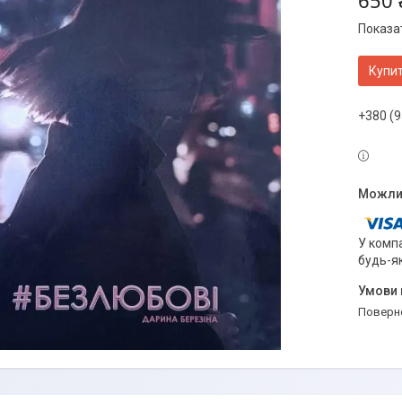
650 
Показат
Купи
+380 (9
У компа
будь-я
поверн