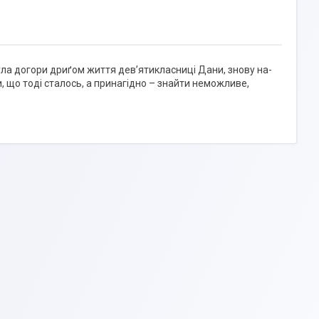
нула догори дриґом життя дев’ятикласниці Дани, знову на-
, що тоді сталось, а принагідно – знайти неможливе,