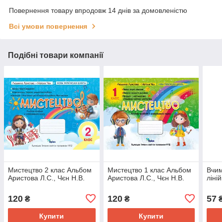
Повернення товару впродовж 14 днів за домовленістю
Всі умови повернення
Подібні товари компанії
Мистецтво 2 клас Альбом
Мистецтво 1 клас Альбом
Вчим
Аристова Л.С., Чєн Н.В.
Аристова Л.С., Чєн Н.В.
ліні
120
120
57
₴
₴
Купити
Купити