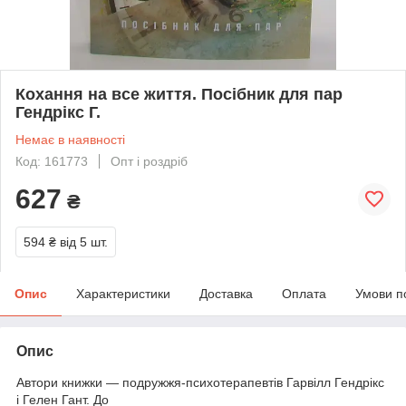
Кохання на все життя. Посібник для пар
Гендрікс Г.
Немає в наявності
Код: 161773
Опт і роздріб
627
₴
594 ₴
від 5 шт.
Опис
Характеристики
Доставка
Оплата
Умови п
Опис
Автори книжки — подружжя-психотерапевтів Гарвілл Гендрікс
і Гелен Гант. До