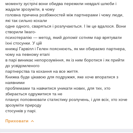
моменту зустрічі вони обидва пережили невдалі шлюби і
жадали зрозуміти, в чому
головна причина розбіжностей між партнерами і чому люди,
які так сильно кохали
одне одного, сваряться і розлучаються. І їм це вдалося. Вони
створили Імаго-
психотерапію — метод, який допоміг сотням пар врятувати
їхні стосунки. У цій
книжці Гарвілл і Гелен пояснюють, як ми обираємо партнера,
чому на певному етапі
в парі виникає непорозуміння, як із ним боротися і як прийти
до усвідомленого
партнерства та кохання на все життя.
Книжка буде цікавою для подружжя, яке хоче впоратися з
наявними
проблемами та навчитися уникати нових, для тих, хто
збирається одружитися та не
планує поповнювати статистику розлучень, і для всіх, хто хоче
зрозуміти природу
стосунків у парі.
Приховати