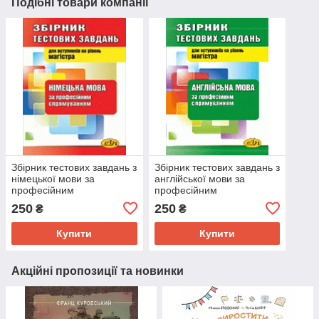
Подібні товари компанії
Збірник тестових завдань з
Збірник тестових завдань з
німецької мови за
англійської мови за
професійним
професійним
спрямуванням. Посібник
спрямуванням:
250
250
₴
₴
для втупу до
навчальний посібник для
Національного
вступників до НУЛП на
Купити
Купити
університету Львівська
рівень
Акційні пропозиції та новинки