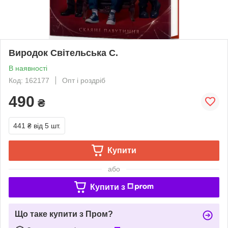
Виродок Світельська С.
В наявності
Код: 162177
Опт і роздріб
490
₴
441 ₴
від 5 шт.
Купити
або
Купити з
Що таке купити з Пром?