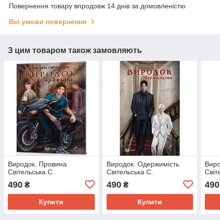
Повернення товару впродовж 14 днів за домовленістю
Всі умови повернення
З цим товаром також замовляють
Виродок. Провина
Виродок. Одержимість
Виро
Світельська С.
Світельська С.
Світ
490
490
490
₴
₴
Купити
Купити