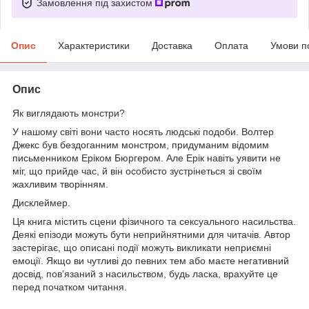
Замовлення під захистом
Опис
Характеристики
Доставка
Оплата
Умови п
Опис
Як виглядають монстри?
У нашому світі вони часто носять людські подоби. Волтер
Джекс був бездоганним монстром, придуманим відомим
письменником Еріком Бюргером. Але Ерік навіть уявити не
міг, що прийде час, й він особисто зустрінеться зі своїм
жахливим творінням.
Дисклеймер.
Ця книга містить сцени фізичного та сексуального насильства.
Деякі епізоди можуть бути неприйнятними для читачів. Автор
застерігає, що описані події можуть викликати неприємні
емоції. Якщо ви чутливі до певних тем або маєте негативний
досвід, пов’язаний з насильством, будь ласка, врахуйте це
перед початком читання.