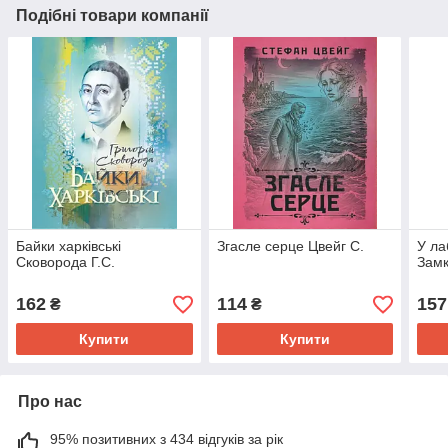
Подібні товари компанії
Байки харківські
Згасле серце Цвейг С.
У ла
Сковорода Г.С.
Замк
162
114
157
₴
₴
Купити
Купити
Про нас
95% позитивних з 434 відгуків за рік