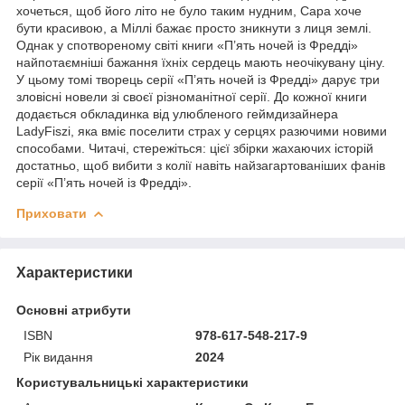
хочеться, щоб його літо не було таким нудним, Сара хоче
бути красивою, а Міллі бажає просто зникнути з лиця землі.
Однак у спотвореному світі книги «П’ять ночей із Фредді»
найпотаємніші бажання їхніх сердець мають неочікувану ціну.
У цьому томі творець серії «П’ять ночей із Фредді» дарує три
зловісні новели зі своєї різноманітної серії. До кожної книги
додається обкладинка від улюбленого геймдизайнера
LadyFiszi, яка вміє поселити страх у серцях разючими новими
способами. Читачі, стережіться: цієї збірки жахаючих історій
достатньо, щоб вибити з колії навіть найзагартованіших фанів
серії «П’ять ночей із Фредді».
Приховати
Характеристики
Основні атрибути
ISBN
978-617-548-217-9
Рік видання
2024
Користувальницькі характеристики