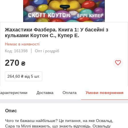
Жахастики Фазбера. Книга 1: У басейні з
кульками Коутон С., Купер Е.
Немає в наявності
Код: 161398
Опт і роздріб
270
₴
264,60 ₴
від 5 шт.
арактеристики
Доставка
Оплата
Умови повернення
Опис
Чого ти бажаєш найбільше? Це питання, на яке Освальд,
Сара та Міллі вважають, що знають відповідь. Освальду