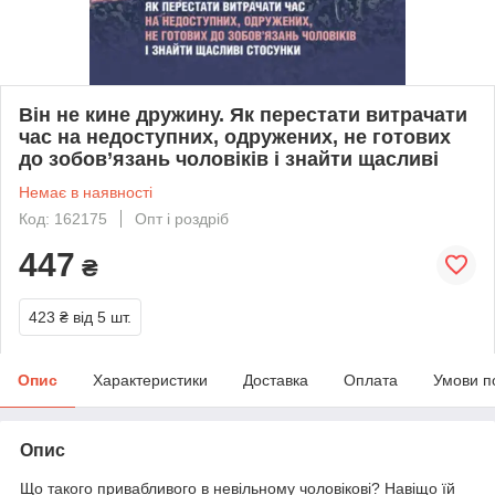
Він не кине дружину. Як перестати витрачати
час на недоступних, одружених, не готових
до зобов’язань чоловіків і знайти щасливі
Немає в наявності
Код: 162175
Опт і роздріб
447
₴
423 ₴
від 5 шт.
Опис
Характеристики
Доставка
Оплата
Умови п
Опис
Що такого привабливого в невільному чоловікові? Навіщо їй