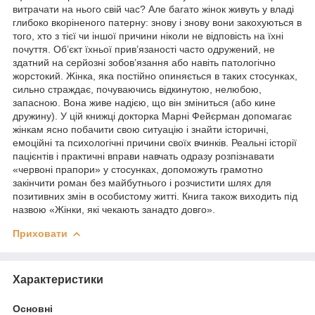
витрачати на нього свій час? Але багато жінок живуть у владі
глибоко вкоріненого патерну: знову і знову вони закохуються в
того, хто з тієї чи іншої причини ніколи не відповість на їхні
почуття. Об’єкт їхньої прив’язаності часто одружений, не
здатний на серйозні зобов’язання або навіть патологічно
жорстокий. Жінка, яка постійно опиняється в таких стосунках,
сильно страждає, почуваючись відкинутою, нелюбою,
запасною. Вона живе надією, що він зміниться (або кине
дружину). У цій книжці докторка Марні Фейєрман допомагає
жінкам ясно побачити свою ситуацію і знайти історичні,
емоційні та психологічні причини своїх вчинків. Реальні історії
пацієнтів і практичні вправи навчать одразу розпізнавати
«червоні прапори» у стосунках, допоможуть грамотно
закінчити роман без майбутнього і розчистити шлях для
позитивних змін в особистому житті. Книга також виходить під
назвою «Жінки, які чекають занадто довго».
Приховати
Характеристики
Основні