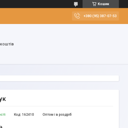
Кошик
+380 (95) 387-07-53
 коштів
ук
ості
Код:
162410
Оптом і в роздріб