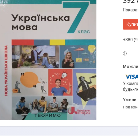
392 
Показат
Купи
+380 (9
У компа
будь-я
поверн