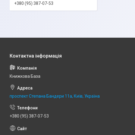
+380 (95) 387-07-53
Книжкова База
проспект Степана Бандери 11а, Київ, Україна
+380 (95) 387-07-53