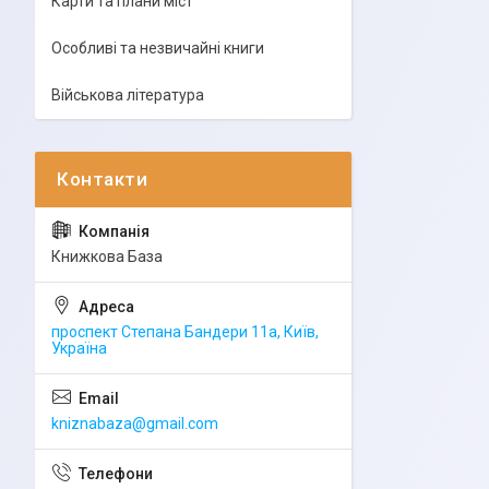
Карти та плани міст
Особливі та незвичайні книги
Військова література
Книжкова База
проспект Степана Бандери 11а, Київ,
Україна
kniznabaza@gmail.com