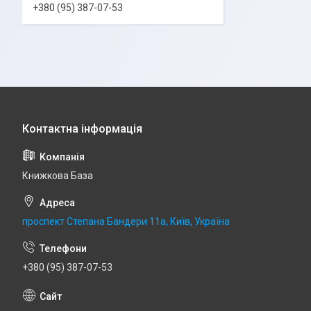
+380 (95) 387-07-53
Книжкова База
проспект Степана Бандери 11а, Київ, Україна
+380 (95) 387-07-53