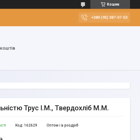
Кошик
+380 (95) 387-07-53
 коштів
ністю Трус І.М., Твердохліб М.М.
ості
Код:
162629
Оптом і в роздріб