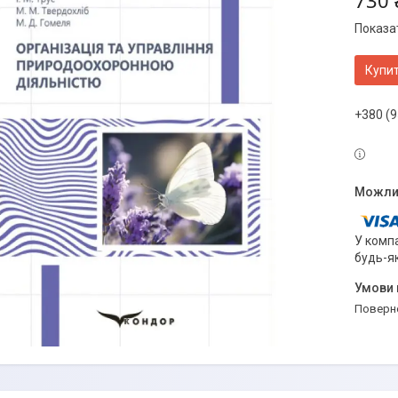
730 
Показат
Купи
+380 (9
У компа
будь-я
поверн