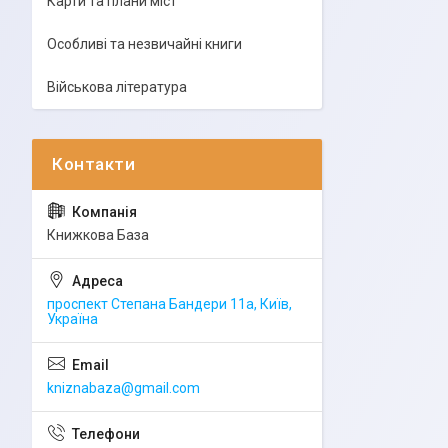
Карти та плани міст
Особливі та незвичайні книги
Військова література
Книжкова База
проспект Степана Бандери 11а, Київ,
Україна
kniznabaza@gmail.com